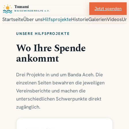
Jetzt spenden
Startseite
Über uns
Hilfsprojekte
Historie
Galerien
Videos
Unt
H
UNSERE HILFSPROJEKTE
i
Wo Ihre Spende
l
ankommt
f
s
Drei Projekte in und um Banda Aceh. Die
einzelnen Seiten bewahren die jeweiligen
p
Vereinsberichte und machen die
r
unterschiedlichen Schwerpunkte direkt
o
zugänglich.
j
e